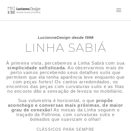
LucianneDesign desde 1998
LINHA SABIÁ
À primeira vista, percebemos a Linha Sabiá com sua
simplicidade sofisticada
. Ao observarmos mais de
perto vamos percebendo seus detalhes sutis que
permitem que ela tenha aparência leve enquanto que
com peças fortes! Os cantos arredondados, os
encontros das peças com curvaturas sutis e as fitas
no encosto dão a sensação de leveza no mobiliário.
Sua volumetria é horizontal, o que
propõe
aconchego e conversas mais próximas, de maior
grau de conexão!
As mesas da Linha seguem o
traçado da Poltrona, com curvaturas sutis e
boleados que suavizam o olhar!
CLÁSSICOS PARA SEMPRE